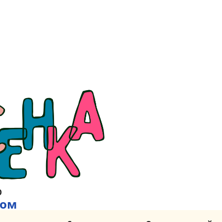
р
гом