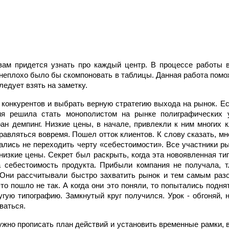
 вам придется узнать про каждый центр. В процессе работы 
неплохо было бы скомпоновать в таблицы. Данная работа помо
ледует взять на заметку.
 конкурентов и выбрать верную стратегию выхода на рынок. Ес
ия решила стать монополистом на рынке полиграфических 
н демпинг. Низкие цены, в начале, привлекли к ним многих к
правляться вовремя. Пошел отток клиентов. К слову сказать, 
рались не переходить черту «себестоимости». Все участники р
изкие цены. Секрет был раскрыть, когда эта новоявленная ти
 себестоимость продукта. Прибыли компания не получала, т.
Они рассчитывали быстро захватить рынок и тем самым разор
то пошло не так. А когда они это поняли, то попытались подня
угую типографию. Замкнутый круг получился. Урок - обгоняй, н
ваться.
нужно прописать план действий и установить временные рамки, 