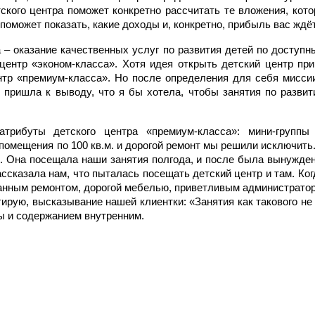
ского центра поможет конкретно рассчитать те вложения, кот
 поможет показать, какие доходы и, конкретно, прибыль вас ждё
 – оказание качественных услуг по развития детей по доступн
 центр «эконом-класса». Хотя идея открыть детский центр пр
нтр «премиум-класса». Но после определения для себя миссии
я пришла к выводу, что я бы хотела, чтобы занятия по разв
атрибуты детского центра «премиум-класса»: мини-группы
 помещения по 100 кв.м. и дорогой ремонт мы решили исключить
к. Она посещала наши занятия полгода, и после была вынужден
рассказала нам, что пыталась посещать детский центр и там. Ког
анным ремонтом, дорогой мебелью, приветливым администратор
тирую, высказывание нашей клиентки: «Занятия как такового не
ы и содержанием внутренним.