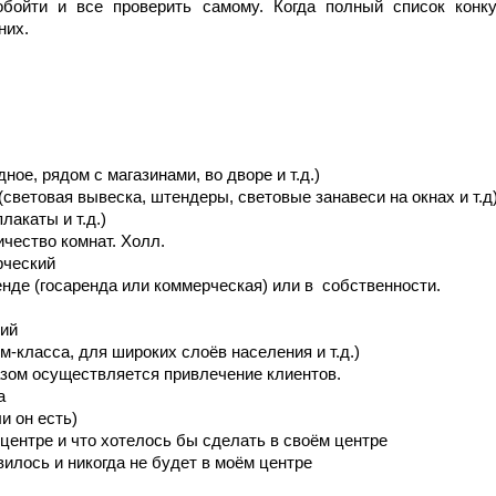
обойти и все проверить самому. Когда полный список конку
них.
ое, рядом с магазинами, во дворе и т.д.)
ветовая вывеска, штендеры, световые занавеси на окнах и т.д
лакаты и т.д.)
чество комнат. Холл.
рческий
нде (госаренда или коммерческая) или в собственности.
тий
-класса, для широких слоёв населения и т.д.)
азом осуществляется привлечение клиентов.
а
и он есть)
центре и что хотелось бы сделать в своём центре
вилось и никогда не будет в моём центре