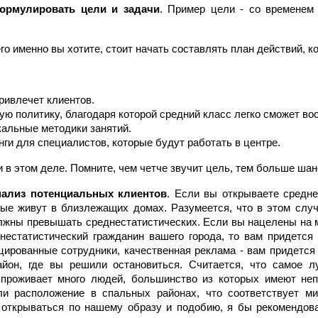
ормулировать цели и задачи
. Пример цели - со временем
го именно вы хотите, стоит начать составлять план действий, к
ривлечет клиентов.
ю политику, благодаря которой средний класс легко сможет во
альные методики занятий.
ги для специалистов, которые будут работать в центре.
 в этом деле. Помните, чем четче звучит цель, тем больше шан
нализ потенциальных клиентов
. Если вы открываете средне
рые живут в близлежащих домах. Разумеется, что в этом слу
олжны превышать среднестатистических. Если вы нацелены на
естатистический гражданин вашего города, то вам придется 
ированные сотрудники, качественная реклама - вам придется
айон, где вы решили остановиться. Считается, что самое л
 проживает много людей, большинство из которых имеют неп
и расположение в спальных районах, что соответствует ми
 открываться по нашему образу и подобию, я бы рекомендова