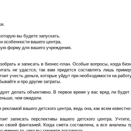
и.
которую вы будете запускать.
 особенности вашего центра.
вую форму для вашего учреждения.
зобрать и записать в бизнес-план. Особые вопросы, когда бизн
итать не удастся, так вам придется составлять лишь приме
тоит учесть деньги, которые уйдут при необходимости на рабо
абывайте и про другие затраты.
ует делать объективно. В первое время у вас вряд ли будет п
еньше, чем ожидали.
рекламой вашего детского центра, ведь она, как всем известно 
оит записать перспективы вашего детского центра. Учтите
о своей фантазией. Когда смета составлена, а все анализы 
о именно то, чего вы сможете достигнуть.