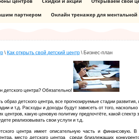
фоны центров
Скидки и акции
Открываем свой ц
нашим партнером
Онлайн тренажер для ментальной
тр
\
Как открыть свой детский центр
\
Бизнес-план
н детского центра? Обязательно!
ь образ детского центра, все прогнозируемые стадии развития,
дии и т.д. Расходы и доходы будут зависеть от того, наскольк
их центров, какую ценовую политику предпочтёте, какой спектр 
дете реализовывать свои услуги и т.д.
етского центра имеет описательную часть и финансовую. В
центра, место детского центра среди близлежащих конкурентов