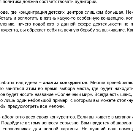
я политика должна соответствовать аудитории.
роде, где концентрация детских центров слишком большая. Н
ботать и воплотить в жизнь какую-то особенную концепцию, кот
жалению, ничего подобного в данной сфере деятельности не п
нкурента, вы обрекает себя на вечную борьбу за выживание. Как
 работы над идеей –
анализ конкурентов
. Многие пренебрегаю
го заняться этим во время выбора места, где будет находит
ое будет носить название «Солнечный мир». Всегда есть шанс,
о лишь один небольшой пример, с которым вы можете столкну
тобы предусмотреть все мелочи.
абсолютно всех своих конкурентов. Если вы живете в мегаполи
. Подойдите к этому вопросу серьезно. Вам придется обшариват
 справочниках для полной картины. Но лучший ваш помощ